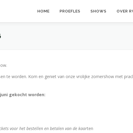
HOME
PROEFLES
SHOWS
OVER R
6
how.
sen te worden. Kom en geniet van onze vrolijke zomershow met prac
uni gekocht worden:
ckets voor het bestellen en betalen van de kaar
ten