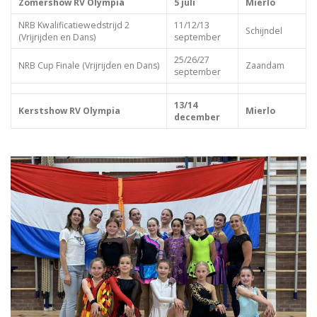
Zomershow RV Olympia
5 juli
Mierlo
NRB Kwalificatiewedstrijd 2
11/12/13
Schijndel
(Vrijrijden en Dans)
september
25/26/27
NRB Cup Finale (Vrijrijden en Dans)
Zaandam
september
13
/14
Kerstshow RV Olympia
Mierlo
december