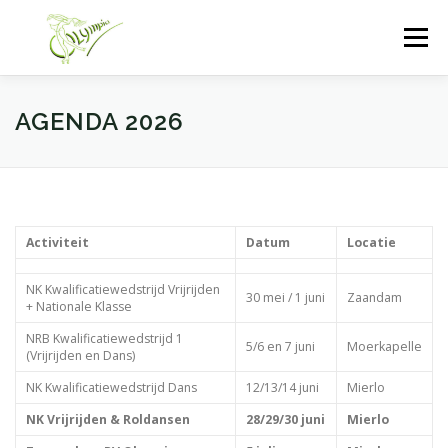
Ga
naar
Menu
de
inhoud
HOME
PROEFLES
SHOWS
AGENDA 2026
OVER RV OLYMPIA
FACEBOOK
INSTAGRAM
Activiteit
Datum
Locatie
NK Kwalificatiewedstrijd Vrijrijden
30 mei / 1 juni
Zaandam
+ Nationale Klasse
NRB Kwalificatiewedstrijd 1
5/6 en 7 juni
Moerkapelle
(Vrijrijden en Dans)
NK Kwalificatiewedstrijd Dans
12/13/14 juni
Mierlo
NK Vrijrijden & Roldansen
28/29/30 juni
Mierlo