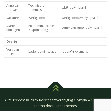
Anne van
Technische
tck@rvolympia.nl
der Sanden
Commissie
Vacature
Werkgroep
werkgroep@rvolympia.nl
Marieke
PR, Communicatie
communicatie@rvolympia.nl
Koningen
& Sponsoring
Overig
Vera van
Ledenadministratie
leden@rvolympia.nl
de Pas
Auteursrecht © 2026 Rolschaatsvereniging Olympia
–
OnePress
thema door FameThemes