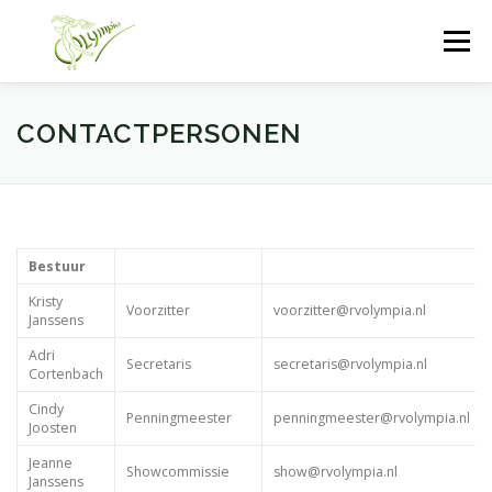
Ga
naar
Menu
de
inhoud
HOME
PROEFLES
SHOWS
CONTACTPERSONEN
OVER RV OLYMPIA
FACEBOOK
INSTAGRAM
Bestuur
Kristy
Voorzitter
voorzitter@rvolympia.nl
Janssens
Adri
Secretaris
secretaris@rvolympia.nl
Cortenbach
Cindy
Penningmeester
penningmeester@rvolympia.nl
Joosten
Jeanne
Showcommissie
show@rvolympia.nl
Janssens